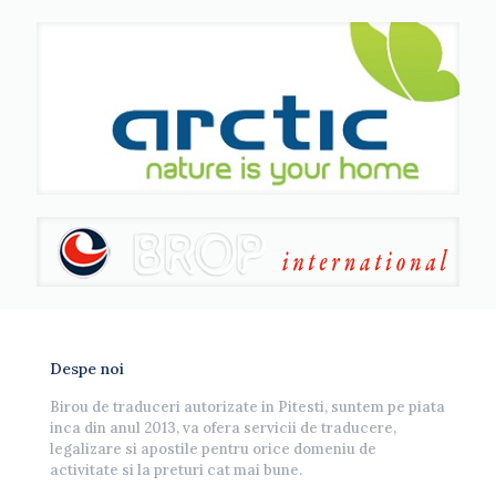
Despe noi
Birou de traduceri autorizate in Pitesti, suntem pe piata
inca din anul 2013, va ofera servicii de traducere,
legalizare si apostile pentru orice domeniu de
activitate si la preturi cat mai bune.